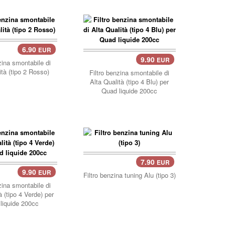
6.90
EUR
llo..
9.90
EUR
carrello..
zina smontabile di
ità (tipo 2 Rosso)
Filtro benzina smontabile di
Alta Qualità (tipo 4 Blu) per
Quad liquide 200cc
7.90
EUR
9.90
EUR
llo..
Filtro benzina tuning Alu (tipo 3)
zina smontabile di
à (tipo 4 Verde) per
liquide 200cc