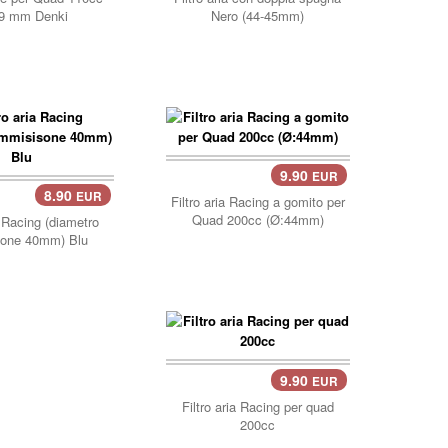
9 mm Denki
Nero (44-45mm)
9.90
EUR
8.90
EUR
llo..
Filtro aria Racing a gomito per
Quad 200cc (Ø:44mm)
a Racing (diametro
sone 40mm) Blu
9.90
EUR
carrello..
Filtro aria Racing per quad
200cc