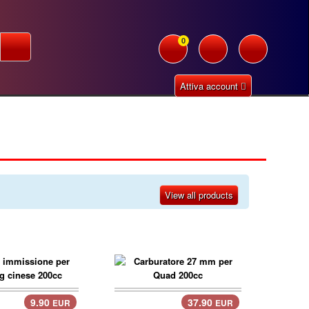
0
Attiva account
View all products
9.90
37.90
EUR
EUR
llo..