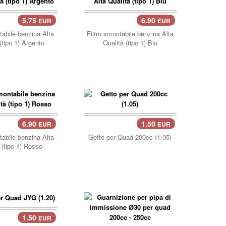
5.75
6.90
EUR
EUR
llo..
carrello..
tabile benzina Alta
Filtro smontabile benzina Alta
(tipo 1) Argento
Qualità (tipo 1) Blu
6.90
1.50
EUR
EUR
llo..
tabile benzina Alta
Getto per Quad 200cc (1.05)
 (tipo 1) Rosso
1.50
EUR
llo..