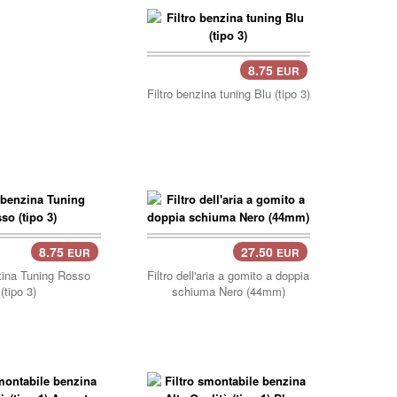
8.75
EUR
carrello..
Filtro benzina tuning Blu (tipo 3)
8.75
27.50
EUR
EUR
llo..
nzina Tuning Rosso
Filtro dell'aria a gomito a doppia
(tipo 3)
schiuma Nero (44mm)