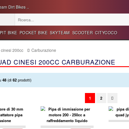
eam Dirt Bikes ..
PIT BIKE
POCKET BIKE
SKYTEAM
SCOOTER
CITYCOCO
cinesi 200cc
Carburazione
UAD CINESI 200CC CARBURAZIONE
u
48
(di
62
prodotti)
1
2
carre