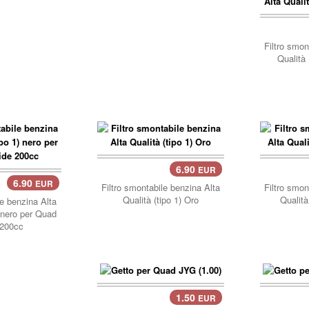
carre
Filtro smon
Qualità 
6.90
EUR
carrello..
carre
6.90
EUR
Filtro smontabile benzina Alta
Filtro smon
Qualità (tipo 1) Oro
Qualità
le benzina Alta
) nero per Quad
 200cc
1.50
EUR
carre