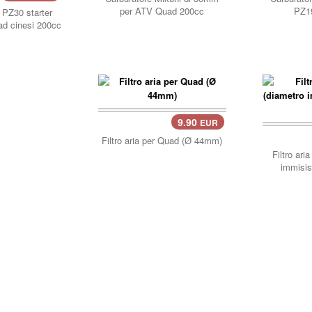
per ATV Quad 200cc
PZ1
 PZ30 starter
d cinesi 200cc
9.90
EUR
carrello..
carre
Filtro aria per Quad (Ø 44mm)
Filtro ari
immisi