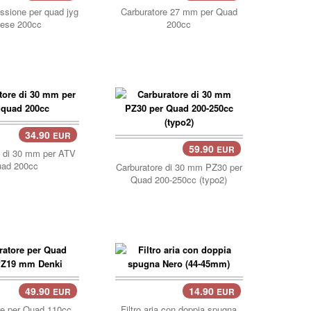
issione per quad jyg
Carburatore 27 mm per Quad
nese 200cc
200cc
34.90
EUR
llo..
59.90
EUR
e di 30 mm per ATV
uad 200cc
Carburatore di 30 mm PZ30 per
Quad 200-250cc (typo2)
49.90
14.90
EUR
EUR
carrello..
re per Quad 110cc
Filtro aria con doppia spugna