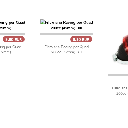
9.90
8.90
EUR
EUR
cing per Quad
Filtro aria Racing per Quad
(39mm)
200cc (42mm) Blu
Filtro ar
200cc