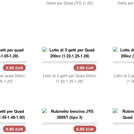
Getto per Quad JYG (1.00)
Getto per
3.90
3.90
EUR
EUR
carre
 per quad 200cc
Lotto di 3 getti per Quad 200cc
Lotto di 3 
05-1.20)
(1.22-1.25-1.28)
(1.3
9.90
6.90
EUR
EUR
carrello..