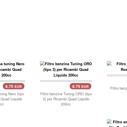
carre
8.75
8.75
EUR
EUR
carrello..
Filtro be
uning Nero (tipo
Filtro benzina Tuning ORO (tipo
 Quad Liquido
3) per Ricambi Quad Liquido
cc
200cc