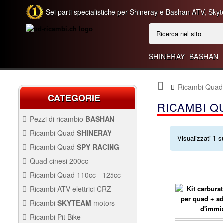
Sei parti specialistiche per Shineray e Bashan ATV, Skyt
SHINERAY
BASHAN
Ricambi Quad 
CATEGORIE
RICAMBI Q
Pezzi di ricambio
BASHAN
BASHAN 300CC BS300AU-2
Ricambi Quad
SHINERAY
Visualizzati
1
s
QUAD SHINERAY 250 ST9C
Ricambi Quad
SPY RACING
QUAD SPY250F1
Quad cinesi 200cc
BASHAN 250CC BS250AS-43
RICAMBI QUAD CINESI
Ricambi Quad 110cc - 125cc
200CC
RICAMBI QUAD 110CC -
Ricambi ATV elettrici CRZ
125CC
QUAD SPY250F3
Avviamento Quad
RICAMBI ATV ELETTRICI
Ricambi
SKYTEAM
motors
CRZ
Carburazione
Avviamento
PARTI E-MINI SKYTEAM
Ricambi Pit Bike