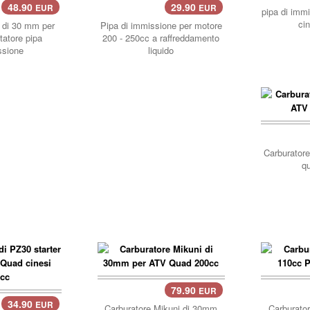
48.90
29.90
EUR
EUR
pipa di imm
ci
e di 30 mm per
Pipa di immissione per motore
tatore pipa
200 - 250cc a raffreddamento
ssione
liquido
carre
Carburator
q
79.90
EUR
carrello..
34.90
EUR
Carburatore Mikuni di 30mm
Carburato