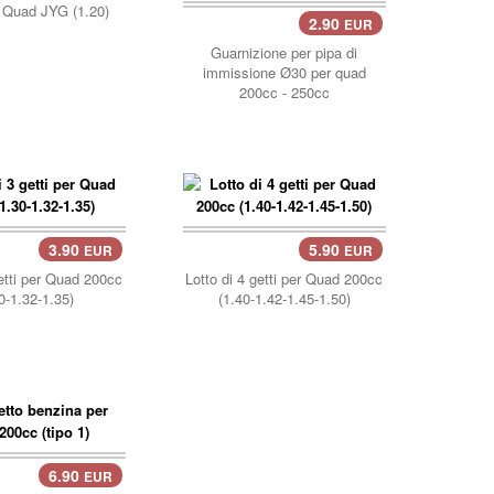
 Quad JYG (1.20)
2.90
EUR
Guarnizione per pipa di
immissione Ø30 per quad
200cc - 250cc
3.90
5.90
EUR
EUR
llo..
carrello..
getti per Quad 200cc
Lotto di 4 getti per Quad 200cc
0-1.32-1.35)
(1.40-1.42-1.45-1.50)
6.90
EUR