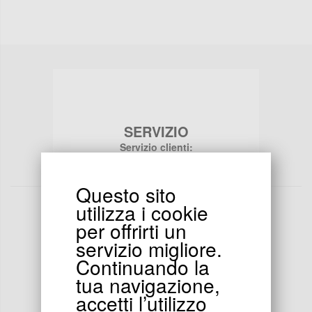
SERVIZIO
Servizio clienti:
Per maggiori informazioni,
Aiuto ?
Questo sito
utilizza i cookie
per offrirti un
servizio migliore.
Continuando la
PAGAMENTO
tua navigazione,
Pagamento sicuro :
tutte le transazioni sono sicure al 100%
accetti l’utilizzo