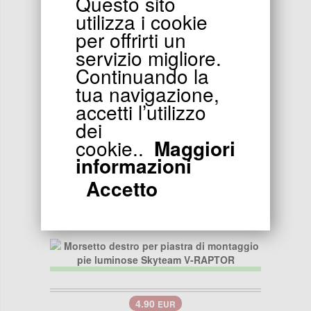
Questo sito
Manopola acceleratore per Skyteam V-Raptor
utilizza i cookie
per offrirti un
servizio migliore.
Continuando la
tua navigazione,
accetti l’utilizzo
dei
8.90
EUR
cookie..
Maggiori
Manopola sinistro per Skyteam V-Raptor
informazioni
Accetto
4.90
EUR