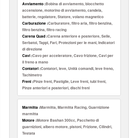
Avviamento :
Bobina di avviamento, blocchetto
accensione, motorino di avviamento, candela,
batterie, regolatore, Statore, volano magnetico
Carburazione :
Carburatore, filtro aria, filtro benzina,
filtro benzina, filtro racing
Carena Quad :
Carena anteriore e posteriore, Selle,
Serbatoi, Tappi, Fari, Protezioni per le mani, Indicatori
di direzione
Cavi :
Cavo per acceleratore, Cavo frizione, Cavi per
il freno a mano
Contatori :
Contatori, leve, Unità comandi, leve freno,
Tachimetro
Freni :
Pinze freni, Pastiglie, Leve freni, tubi freni,
Pinze anteriori e posteriori, dischi freni
Marmitta :
Marmitta, Marmitta Racing, Guarnizione
marmitta
Motore :
Motore Bashan 300cc, Pacchetto di
guarnizioni, albero motore, pistoni, Frizione, Cilindri,
Testata