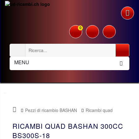
0
MENU
Pezzi di ricambio BASHAN
Ricambi quad
Bashan 300cc BS300S18
RICAMBI QUAD BASHAN 300CC
BS300S-18