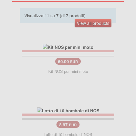
Visualizzati
1
su
7
(di
7
prodotti)
View all products
60.00
EUR
Kit NOS per mini moto
8.97
EUR
Lotto di 10 bombole di NOS