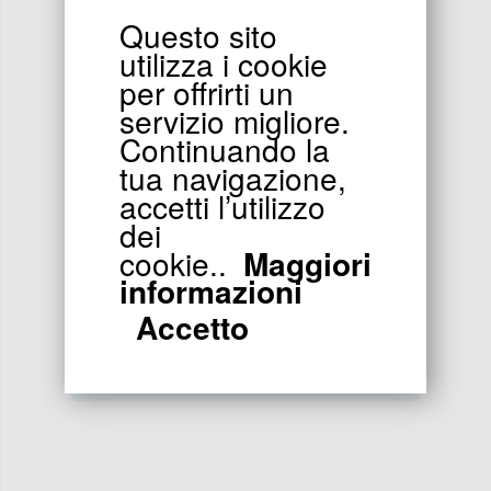
Questo sito
utilizza i cookie
per offrirti un
servizio migliore.
Continuando la
tua navigazione,
34.90
EUR
accetti l’utilizzo
dei
UD Gas Box rosso per mini moto cross
cookie..
Maggiori
informazioni
Accetto
Visualizzati
1
su
7
(di
7
prodotti)