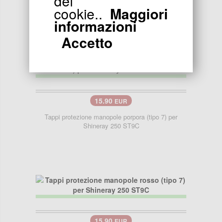
dei
250 ST9C
cookie..
Maggiori
informazioni
Accetto
15.90
EUR
Tappi protezione manopole porpora (tipo 7) per
Shineray 250 ST9C
15.90
EUR