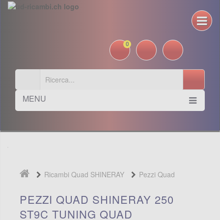
0
MENU
Ricambi Quad SHINERAY
Pezzi Quad
Shineray 250 ST9C
Tuning Quad
PEZZI QUAD SHINERAY 250
ST9C TUNING QUAD