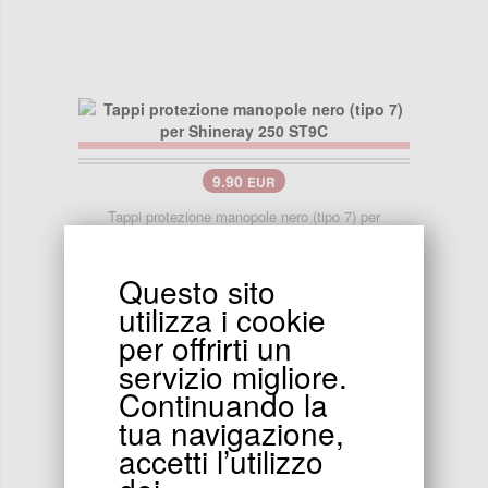
9.90
EUR
Tappi protezione manopole nero (tipo 7) per
Shineray 250 ST9C
Questo sito
utilizza i cookie
per offrirti un
servizio migliore.
Continuando la
tua navigazione,
15.90
EUR
accetti l’utilizzo
Tappi protezione manopole oro (tipo 7) per Shineray