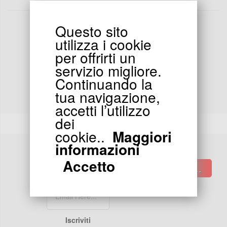
Questo sito
utilizza i cookie
per offrirti un
INDIRIZZO
servizio migliore.
Segui l'ordine
Continuando la
24/48 ore in chronopost o colissimo
tua navigazione,
accetti l’utilizzo
dei
cookie..
Maggiori
informazioni
Accetto
Invia..
ISCRIVITI E-MAIL
Iscriviti