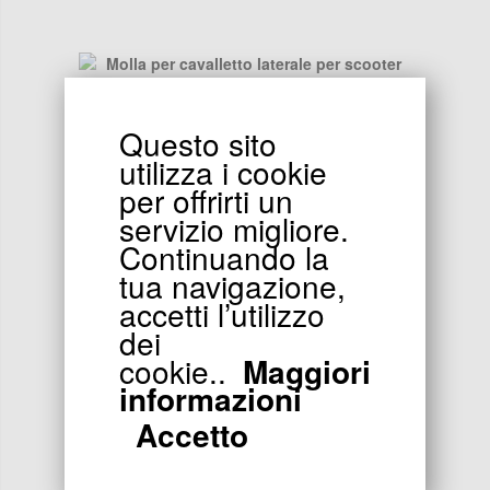
Questo sito
4.99
EUR
utilizza i cookie
per offrirti un
Molla per cavalletto laterale per scooter Citycoco
Shopper
servizio migliore.
Continuando la
tua navigazione,
accetti l’utilizzo
dei
cookie..
Maggiori
14.90
EUR
informazioni
Poggiapiede destro per citycoco shopper
Accetto